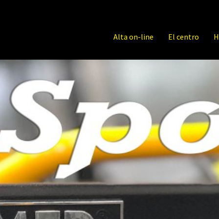
Alta on-line
El centro
H