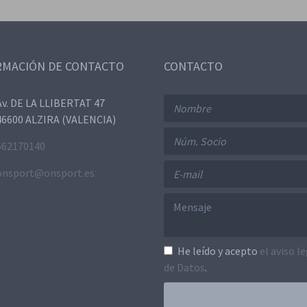
RMACIÓN DE CONTACTO
CONTACTO
Av. DE LA LLIBERTAT 47
46600 ALZIRA (VALENCIA)
662170140
onsport@onsport.es
He leído y acepto
el aviso l
de Datos
.