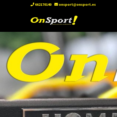
662170140
onsport@onsport.es