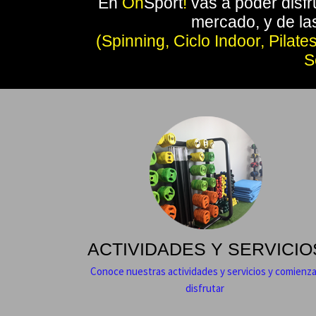
En
On
Sport
!
vas a poder disfr
mercado, y de la
(Spinning, Ciclo Indoor, Pila
S
ACTIVIDADES Y SERVICIO
Conoce nuestras actividades y servicios y comienza
disfrutar